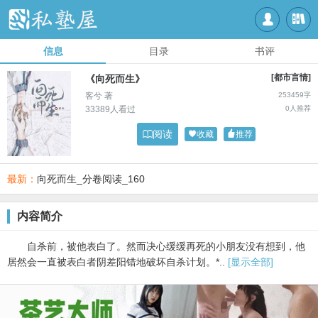


信息
目录
书评
[都市言情]
《向死而生》
客兮 著
253459字
33389人看过
0人推荐

阅读

收藏

推荐
最新：
向死而生_分卷阅读_160
内容简介
自杀前，被他表白了。然而决心缓缓再死的小朋友没有想到，他
居然会一直被表白者阴差阳错地破坏自杀计划。*..
[显示全部]